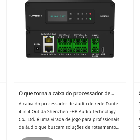
O que torna a caixa do processador de
áudio em rede Dante 4 in 4 Out essencial
A caixa do processador de áudio de rede Dante
para sistemas de áudio modernos?
4 in 4 Out da Shenzhen FHB Audio Technology
Co., Ltd. é uma virada de jogo para profissionais
de áudio que buscam soluções de roteamento
de áudio confiáveis, de alta qualidade e flexíveis.