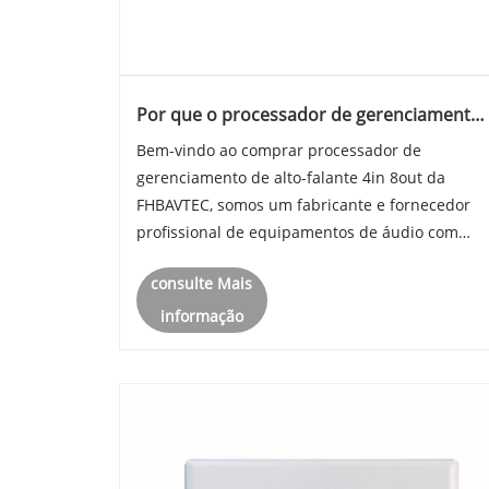
Por que o processador de gerenciamento
de alto-falantes 4in 8out é essencial para o
Bem-vindo ao comprar processador de
controle do sistema de áudio profissional?
gerenciamento de alto-falante 4in 8out da
FHBAVTEC, somos um fabricante e fornecedor
profissional de equipamentos de áudio com
capacidade de produção completa e suporte
consulte Mais
técnico. Convidamos você a entrar em contato
conosco a qualquer momento para saber mais
informação
sobre n......