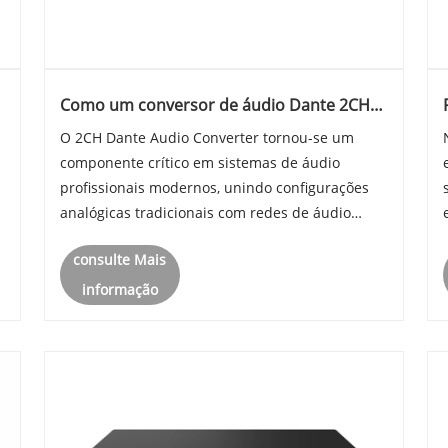
Como um conversor de áudio Dante 2CH
transforma as redes de áudio modernas?
O 2CH Dante Audio Converter tornou-se um
componente crítico em sistemas de áudio
profissionais modernos, unindo configurações
analógicas tradicionais com redes de áudio
Dante avançadas baseadas em IP. Este artigo
consulte Mais
fornece um guia completo para entender como
funciona, por que é importante e como resol......
informação