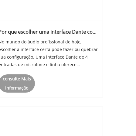
Por que escolher uma interface Dante com
4 entradas de microfone e linha?
No mundo do áudio profissional de hoje,
escolher a interface certa pode fazer ou quebrar
sua configuração. Uma interface Dante de 4
entradas de microfone e linha oferece
flexibilidade e desempenho, conectando fontes
consulte Mais
analógicas tradicionais com redes digitais de
última geração. Neste artigo, exploram......
informação