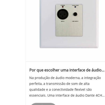
Por que escolher uma interface de áudio
Dante 4CH com entrada de microfone e
Na produção de áudio moderna, a integração
linha para aplicações de áudio
perfeita, a transmissão de som de alta
profissionais?
qualidade e a conectividade flexível são
essenciais. Uma interface de áudio Dante 4CH
com entrada de microfone e linha oferece uma